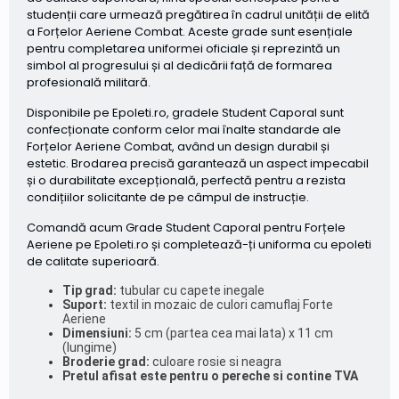
studenții care urmează pregătirea în cadrul unității de elită
a
Forțelor Aeriene Combat
. Aceste grade sunt esențiale
pentru completarea uniformei oficiale și reprezintă un
simbol al progresului și al dedicării față de formarea
profesională militară.
Disponibile pe
Epoleti.ro
, gradele
Student Caporal
sunt
confecționate conform celor mai înalte standarde ale
Forțelor Aeriene Combat
, având un design durabil și
estetic. Brodarea precisă garantează un aspect impecabil
și o durabilitate excepțională, perfectă pentru a rezista
condițiilor solicitante de pe câmpul de instrucție.
Comandă acum Grade Student Caporal pentru
Forțele
Aeriene
pe
Epoleti.ro
și completează-ți uniforma cu
epoleti
de calitate superioară.
Tip grad:
tubular cu capete inegale
Suport:
textil in mozaic de culori camuflaj Forte
Aeriene
Dimensiuni:
5 cm (partea cea mai lata) x 11 cm
(lungime)
Broderie grad:
culoare rosie si neagra
Pretul afisat este pentru o pereche si contine TVA