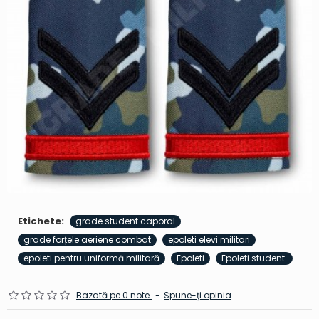
Etichete:
grade student caporal
grade forțele aeriene combat
epoleti elevi militari
epoleti pentru uniformă militară
Epoleti
Epoleti student.
Bazată pe 0 note.
-
Spune-ţi opinia