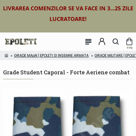
LIVRAREA COMENZILOR SE VA FACE IN 3...25 ZILE
LUCRATOARE!
GRADE MApN | EPOLETI SI INSEMNE ARMATA
GRADE MILITARE | EPOLE
Grade Student Caporal - Forte Aeriene combat