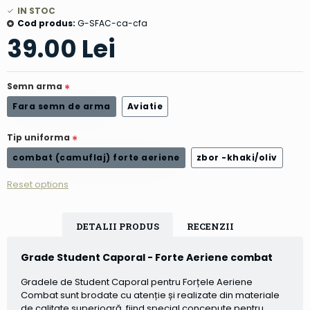
IN STOC
Cod produs:
G-SFAC-ca-cfa
39.00 Lei
Semn arma
Fara semn de arma
Aviatie
Tip uniforma
combat (camuflaj) forte aeriene
zbor -khaki/oliv
Reset options
DETALII PRODUS
RECENZII
Grade Student Caporal
- Forte Aeriene combat
Gradele de
Student Caporal
pentru
Forțele Aeriene
Combat
sunt brodate cu atenție și realizate din materiale
de calitate superioară, fiind special concepute pentru