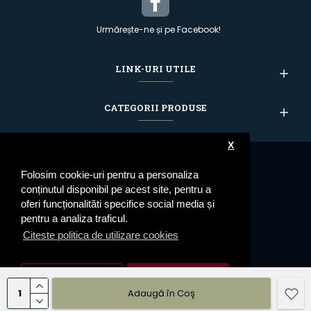
Urmărește-ne și pe Facebook!
LINK-URI UTILE
CATEGORII PRODUSE
X
Folosim cookie-uri pentru a personaliza
conținutul disponibil pe acest site, pentru a
oferi funcționalităti specifice social media și
pentru a analiza traficul.
Citeste politica de utilizare cookies
Setari cookie
De Acord
Adaugă în Coş
© 2023 Epoleti.ro - Toate drepturile rezervate