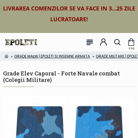
LIVRAREA COMENZILOR SE VA FACE IN 3...25 ZILE
LUCRATOARE!
GRADE MApN | EPOLETI SI INSEMNE ARMATA
GRADE MILITARE | EPOLE
Grade Elev Caporal - Forte Navale combat
(Colegii Militare)