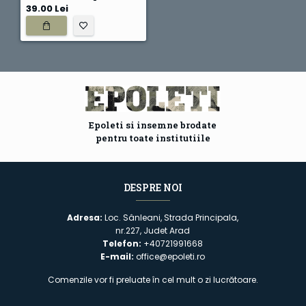
39.00 Lei
Epoleti si insemne brodate
pentru toate institutiile
DESPRE NOI
Adresa:
Loc. Sânleani, Strada Principala,
nr.227, Judet Arad
Telefon:
+40721991668
E-mail:
office@epoleti.ro
Comenzile vor fi preluate în cel mult o zi lucrătoare.