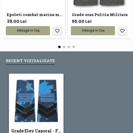
Epoleti combat marina militara
Grade oras Politia Militara
39.00 Lei
55.00 Lei
Adaugă în Coş
Adaugă în Coş
RECENT VIZIUALIZATE
Grade Elev Caporal - Forte Navale combat (Colegii Militare)