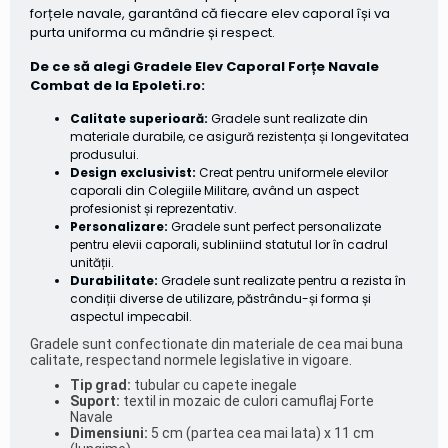
forțele navale, garantând că fiecare elev caporal își va
purta uniforma cu mândrie și respect.
De ce să alegi Gradele Elev Caporal Forțe Navale
Combat de la Epoleti.ro:
Calitate superioară:
Gradele sunt realizate din
materiale durabile, ce asigură rezistența și longevitatea
produsului.
Design exclusivist:
Creat pentru uniformele elevilor
caporali din Colegiile Militare, având un aspect
profesionist și reprezentativ.
Personalizare:
Gradele sunt perfect personalizate
pentru elevii caporali, subliniind statutul lor în cadrul
unității.
Durabilitate:
Gradele sunt realizate pentru a rezista în
condiții diverse de utilizare, păstrându-și forma și
aspectul impecabil.
Gradele sunt confectionate din materiale de cea mai buna
calitate, respectand normele legislative in vigoare.
Tip grad:
tubular cu capete inegale
Suport:
textil in mozaic de culori camuflaj Forte
Navale
Dimensiuni:
5 cm (partea cea mai lata) x 11 cm