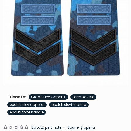
Etichete:
Grade Elev Caporal
forțe navale
epoleti elev caporal
epoleti elevi marina
epoleti forte navale
Bazată pe 0 note.
-
Spune-ţi opinia