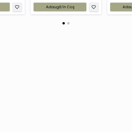
Adaugă în Coş
Adau