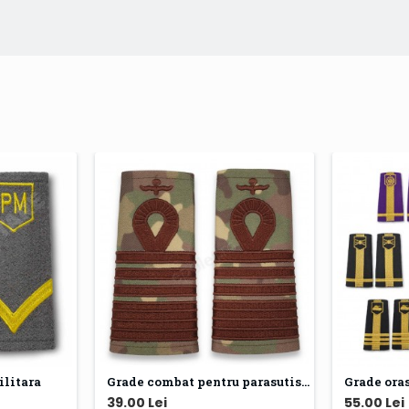
ilitara
Grade combat pentru parasutisti
Grade oras
39.00 Lei
55.00 Lei