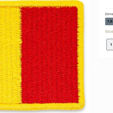
Dime
7,5
Rese