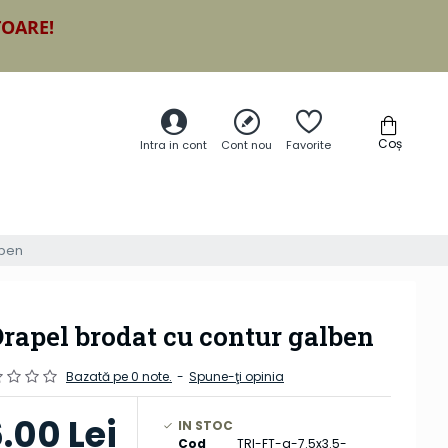
TOARE!
Coș
Intra in cont
Cont nou
Favorite
lben
rapel brodat cu contur galben
Bazată pe 0 note.
-
Spune-ţi opinia
6.00 Lei
IN STOC
Cod
TRI-FT-g-7.5x3.5-