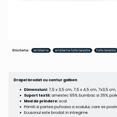
Etichete:
embleme
embleme forte terestre
forte terestre
Drapel brodat cu contur galben
Dimensiuni:
7,5 x 3,5 cm, 7,5 x 4,5 cm, 7x3,5 cm,
Suport textil:
amestec 65% bumbac si 35% poliest
Mod de prindere:
scai
Primiti si partea pufoasa a scaiului, care se poat
Ecusonul este brodat in intregime.