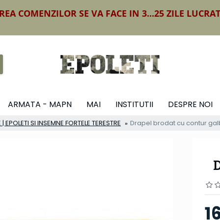
REA COMENZILOR SE VA FACE IN 3...25 ZILE LUCRA
ARMATA - MAPN
MAI
INSTITUTII
DESPRE NOI
 | EPOLETI SI INSEMNE FORTELE TERESTRE
Drapel brodat cu contur ga
D
1