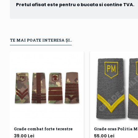
Pretul afisat este pentru o bucata si contine TVA.
TE MAI POATE INTERESA ȘI..
Grade combat forte terestre
Grade oras Politia M
39.00 Lei
55.00 Lei