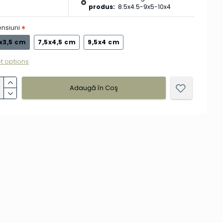
produs:
8.5x4.5-9x5-10x4
nsiuni
x3,5 cm
7,5x4,5 cm
9,5x4 cm
t options
Adaugă în Coş