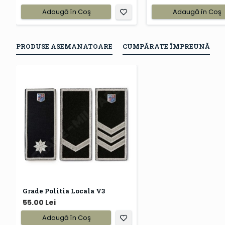
Adaugă în Coş
Adaugă în Coş
PRODUSE ASEMANATOARE
CUMPĂRATE ÎMPREUNĂ
Grade Politia Locala V3
55.00 Lei
Adaugă în Coş