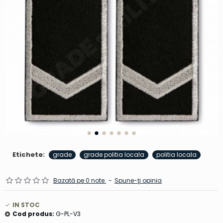
Etichete:
grade
grade politia locala
politia locala
Bazată pe 0 note.
-
Spune-ţi opinia
IN STOC
Cod produs:
G-PL-V3