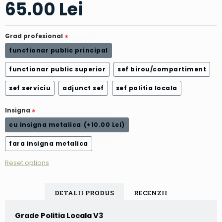
65.00 Lei
Grad profesional
functionar public principal
functionar public superior
sef birou/compartiment
sef serviciu
adjunct sef
sef politia locala
Insigna
cu insigna metalica
(+10.00 Lei)
fara insigna metalica
Reset options
DETALII PRODUS
RECENZII
Grade Politia Locala V3