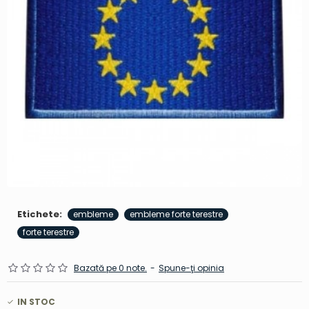
Etichete:
embleme
embleme forte terestre
forte terestre
Bazată pe 0 note.
-
Spune-ţi opinia
IN STOC