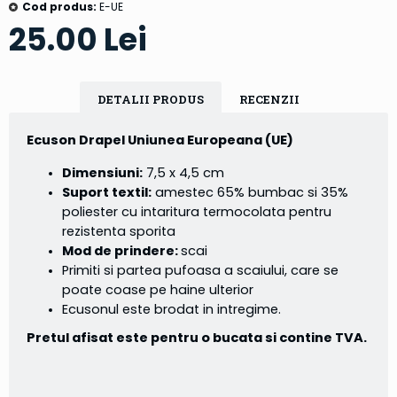
Cod produs:
E-UE
25.00 Lei
DETALII PRODUS
RECENZII
Ecuson Drapel Uniunea Europeana (UE)
Dimensiuni:
7,5 x 4,5 cm
Suport textil:
amestec 65% bumbac si 35%
poliester cu intaritura termocolata pentru
rezistenta sporita
Mod de prindere:
scai
Primiti si partea pufoasa a scaiului, care se
poate coase pe haine ulterior
Ecusonul este brodat in intregime.
Pretul afisat este pentru o bucata si contine TVA.