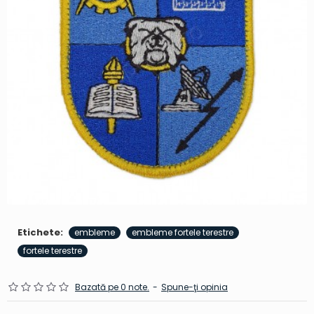
Etichete:
embleme
embleme fortele terestre
fortele terestre
Bazată pe 0 note.
-
Spune-ţi opinia