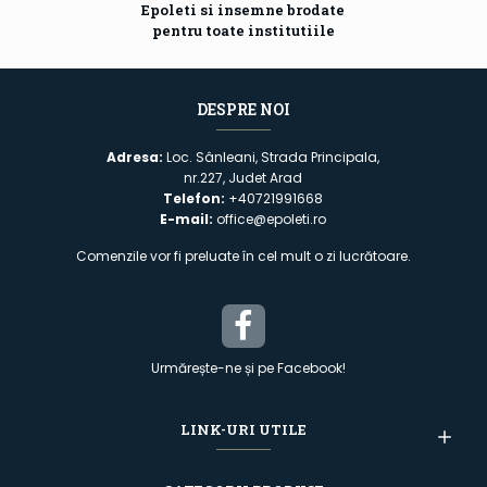
Epoleti si insemne brodate
pentru toate institutiile
DESPRE NOI
Adresa:
Loc. Sânleani, Strada Principala,
nr.227, Judet Arad
Telefon:
+40721991668
E-mail:
office@epoleti.ro
Comenzile vor fi preluate în cel mult o zi lucrătoare.
Urmărește-ne și pe Facebook!
LINK-URI UTILE