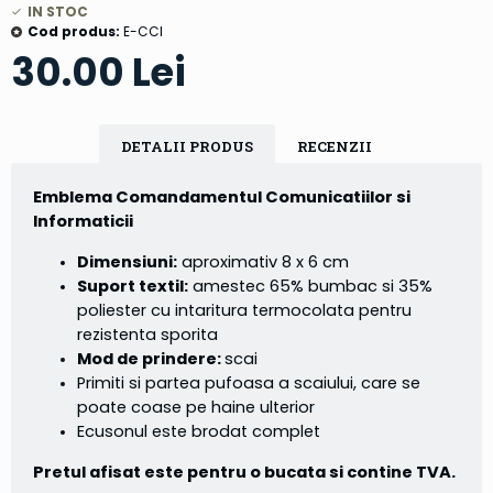
IN STOC
Cod produs:
E-CCI
30.00 Lei
DETALII PRODUS
RECENZII
Emblema Comandamentul Comunicatiilor si
Informaticii
Dimensiuni:
aproximativ 8 x 6 cm
Suport textil:
amestec 65% bumbac si 35%
poliester cu intaritura termocolata pentru
rezistenta sporita
Mod de prindere:
scai
Primiti si partea pufoasa a scaiului, care se
poate coase pe haine ulterior
Ecusonul este brodat complet
Pretul afisat este pentru o bucata si contine TVA.