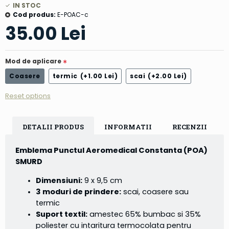
IN STOC
Cod produs:
E-POAC-c
35.00 Lei
Mod de aplicare
Coasere
termic
(+1.00 Lei)
scai
(+2.00 Lei)
Reset options
DETALII PRODUS
INFORMATII
RECENZII
Emblema Punctul Aeromedical Constanta (POA)
SMURD
Dimensiuni:
9 x 9,5 cm
3 moduri de prindere:
scai, coasere sau
termic
Suport textil:
amestec 65% bumbac si 35%
poliester cu intaritura termocolata pentru