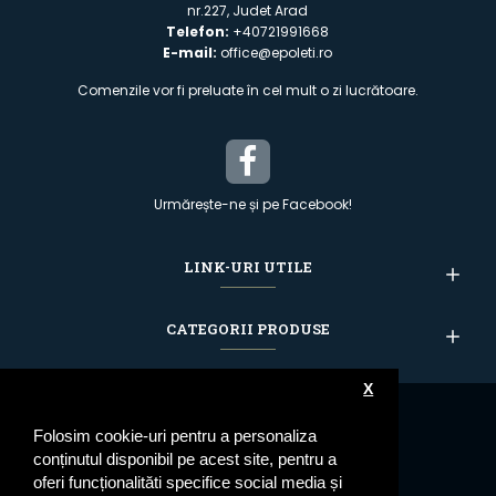
nr.227, Judet Arad
Telefon:
+40721991668
E-mail:
office@epoleti.ro
Comenzile vor fi preluate în cel mult o zi lucrătoare.
Urmărește-ne și pe Facebook!
LINK-URI UTILE
CATEGORII PRODUSE
X
Folosim cookie-uri pentru a personaliza
conținutul disponibil pe acest site, pentru a
oferi funcționalităti specifice social media și