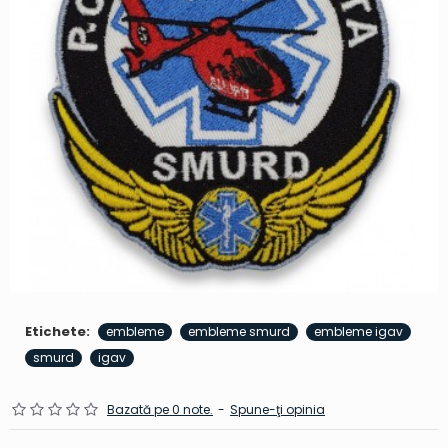
Etichete:
embleme
embleme smurd
embleme igav
smurd
igav
Bazată pe 0 note.
-
Spune-ţi opinia