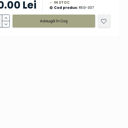
0.00 Lei
IN STOC
Cod produs:
REG-307
Adaugă în Coş