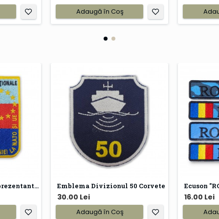
Adaugă în Coş
Adau
Emblema pentru Reprezentanta militara a Romaniei la NATO si UE
Emblema Divizionul 50 Corvete
Ecuson "R
30.00 Lei
16.00 Lei
Adaugă în Coş
Adau