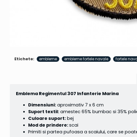
Etichete:
embleme
embleme fortele navale
fortele nav
Emblema Regimentul 307 Infanterie Marina
Dimensiuni:
aproximativ 7 x 6 cm
Suport textil:
amestec 65% bumbac si 35% poliest
Culoare suport:
bej
Mod de prindere:
scai
Primiti si partea pufoasa a scaiului, care se poat