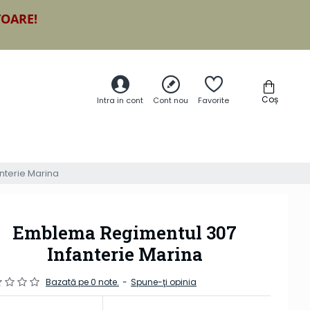
TOARE!
Coș
Intra in cont
Cont nou
Favorite
nterie Marina
Emblema Regimentul 307
Infanterie Marina
Bazată pe 0 note.
-
Spune-ţi opinia