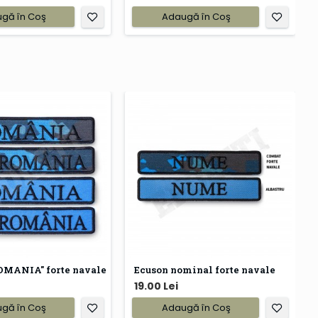
gă în Coş
Adaugă în Coş
OMANIA" forte navale
Ecuson nominal forte navale
19.00 Lei
gă în Coş
Adaugă în Coş