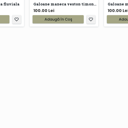
a fluviala
Galoane maneca veston timonier marina fluviala
100.00 Lei
100.00 Le
Adaugă în Coş
Adau