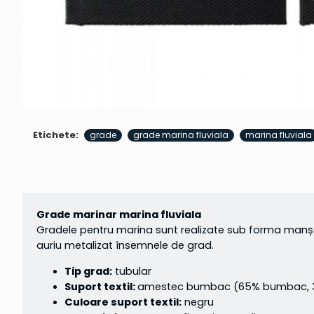
Etichete:
grade
grade marina fluviala
marina fluviala
Grade marinar marina fluviala
Gradele pentru marina sunt realizate sub forma manșon
auriu metalizat însemnele de grad.
Tip grad:
tubular
Suport textil:
amestec bumbac (65% bumbac, 3
Culoare suport textil:
negru