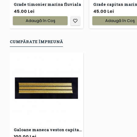
Grade timonier marina fluviala
Grade capitan marin
45.00 Lei
45.00 Lei
Adaugă în Coş
Adaugă în Coş
CUMPĂRATE ÎMPREUNĂ
Galoane maneca veston capitan marina fluviala
100.00 Lei