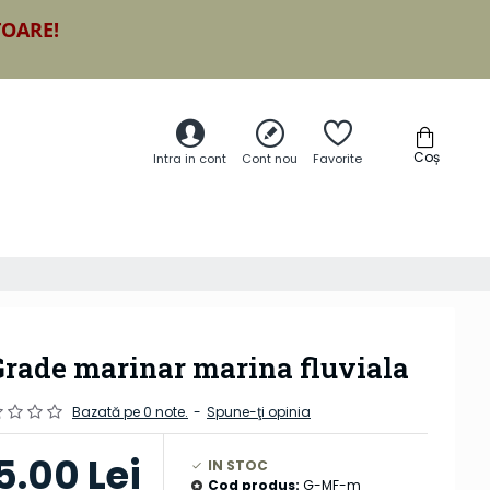
TOARE!
Coș
Intra in cont
Cont nou
Favorite
rade marinar marina fluviala
Bazată pe 0 note.
-
Spune-ţi opinia
5.00 Lei
IN STOC
Cod produs:
G-MF-m