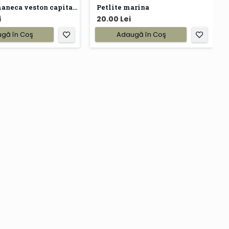
Galoane maneca veston capitan marina fluviala
Petlite marina
i
20.00 Lei
gă în Coş
Adaugă în Coş