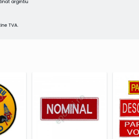
tinat argintiu
ne TVA.