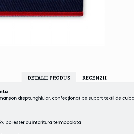
DETALII PRODUS
RECENZII
anta
manșon dreptunghiular, confecționat pe suport textil de culo
 poliester cu intaritura termocolata