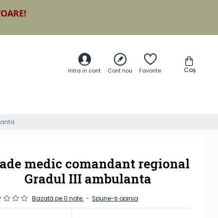
TOARE!
Coș
Intra in cont
Cont nou
Favorite
lanta
ade medic comandant regional
Gradul III ambulanta
Bazată pe 0 note.
-
Spune-ţi opinia