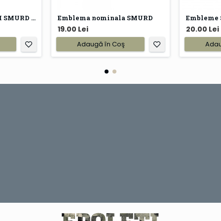
Emblema POMPIERII SMURD brodata
Emblema nominala SMURD
Embleme
19.00 Lei
20.00 Lei
Adaugă în Coş
Adau