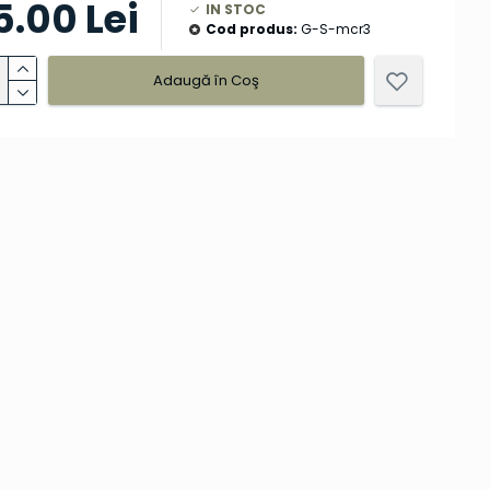
5.00 Lei
IN STOC
Cod produs:
G-S-mcr3
Adaugă în Coş