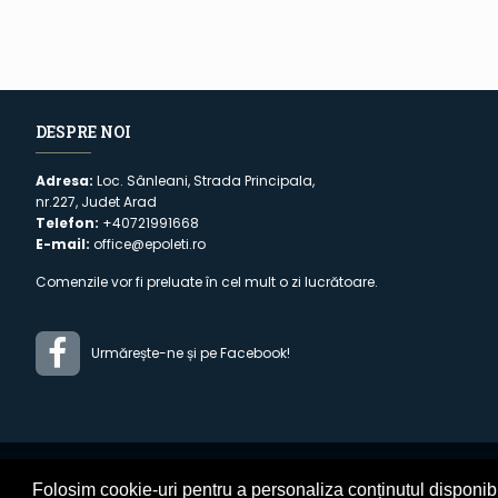
DESPRE NOI
Adresa:
Loc. Sânleani, Strada Principala,
nr.227, Judet Arad
Telefon:
+40721991668
E-mail:
office@epoleti.ro
Comenzile vor fi preluate în cel mult o zi lucrătoare.
Urmărește-ne și pe Facebook!
Folosim cookie-uri pentru a personaliza conținutul disponibil 