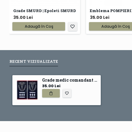
Grade SMURD | Epoleti SMURD
35.00 Lei
35.00 Lei
Adaugă în Coş
Adaugă în Coş
RECENT VIZIUALIZATE
Grade medic comandant regional Gradul III ambulanta
35.00 Lei