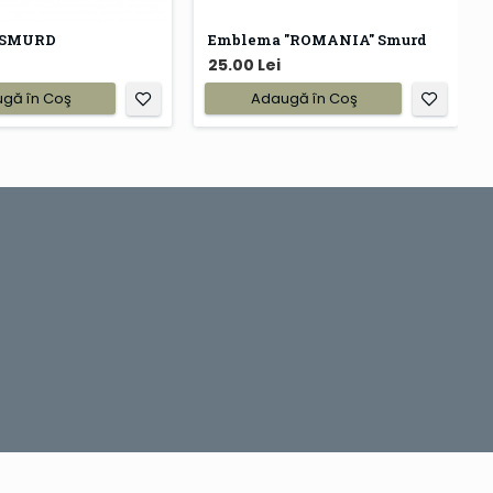
 SMURD
Emblema "ROMANIA" Smurd
25.00 Lei
gă în Coş
Adaugă în Coş