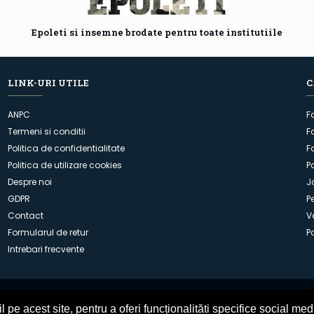
Epoleti si insemne brodate pentru toate institutiile
LINK-URI UTILE
C
ANPC
F
Termeni si conditii
F
Politica de confidentialitate
F
Politica de utilizare cookies
P
Despre noi
J
GDPR
P
Contact
V
Formularul de retur
P
Intrebari frecvente
pe acest site, pentru a oferi funcționalităti specifice social med