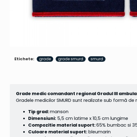
Etichete:
grade
grade smurd
smurd
Grade medic comandant regional Gradul III ambul
Gradele medicilor SMURD sunt realizate sub formă de 
Tip grad:
manson
Dimensiuni:
5,5 cm latime x 10,5 cm lungime
Compozitie material suport:
65% bumbac si 35%
Culoare material suport:
bleumarin