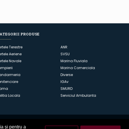
ATEGORII PRODUSE
ortele Terestre
ANR
ortele Aeriene
SVSU
ortele Navale
Marina Fluviala
ompierii
Marina Comerciala
andarmeria
Diverse
enitenciare
IGAv
ama
SMURD
olitia Locala
Serviciul Ambulanta
ia și pentru a